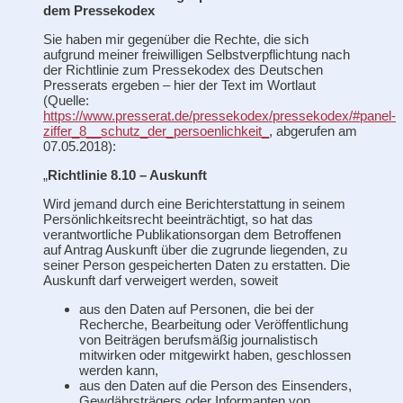
dem Pressekodex
Sie haben mir gegenüber die Rechte, die sich
aufgrund meiner freiwilligen Selbstverpflichtung nach
der Richtlinie zum Pressekodex des Deutschen
Presserats ergeben – hier der Text im Wortlaut
(Quelle:
https://www.presserat.de/pressekodex/pressekodex/#panel-
ziffer_8__schutz_der_persoenlichkeit_
, abgerufen am
07.05.2018):
„
Richtlinie 8.10 – Auskunft
Wird jemand durch eine Berichterstattung in seinem
Persönlichkeitsrecht beeinträchtigt, so hat das
verantwortliche Publikationsorgan dem Betroffenen
auf Antrag Auskunft über die zugrunde liegenden, zu
seiner Person gespeicherten Daten zu erstatten. Die
Auskunft darf verweigert werden, soweit
aus den Daten auf Personen, die bei der
Recherche, Bearbeitung oder Veröffentlichung
von Beiträgen berufsmäßig journalistisch
mitwirken oder mitgewirkt haben, geschlossen
werden kann,
aus den Daten auf die Person des Einsenders,
Gewdährsträgers oder Informanten von