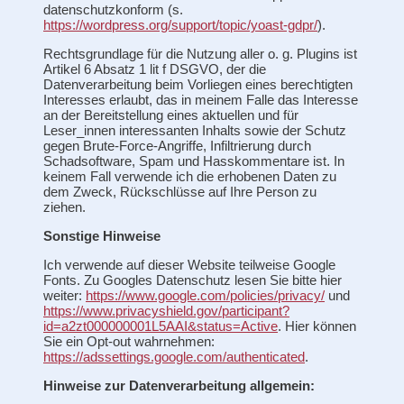
datenschutzkonform (s.
https://wordpress.org/support/topic/yoast-gdpr/
).
Rechtsgrundlage für die Nutzung aller o. g. Plugins ist
Artikel 6 Absatz 1 lit f DSGVO, der die
Datenverarbeitung beim Vorliegen eines berechtigten
Interesses erlaubt, das in meinem Falle das Interesse
an der Bereitstellung eines aktuellen und für
Leser_innen interessanten Inhalts sowie der Schutz
gegen Brute-Force-Angriffe, Infiltrierung durch
Schadsoftware, Spam und Hasskommentare ist. In
keinem Fall verwende ich die erhobenen Daten zu
dem Zweck, Rückschlüsse auf Ihre Person zu
ziehen.
Sonstige Hinweise
Ich verwende auf dieser Website teilweise Google
Fonts. Zu Googles Datenschutz lesen Sie bitte hier
weiter:
https://www.google.com/policies/privacy/
und
https://www.privacyshield.gov/participant?
id=a2zt000000001L5AAI&status=Active
. Hier können
Sie ein Opt-out wahrnehmen:
https://adssettings.google.com/authenticated
.
Hinweise zur Datenverarbeitung allgemein: