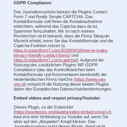
GDPR Compliance:
Das Journalismusbüro benutzt die Plugins Contact
Form 7 und Really Simple CAPTCHA. Das
Kontaktformular soll Ihnen die Kontaktaufnahme
erleichtern, während das Captcha dazu da ist,
Spammer fernzuhalten. Mir ist nach meinen
Recherchen nicht bekannt, dass die Firma Takayuki
Miyoshi erhebt, wenn Sie das Kontaktformular und die
Captcha-Funktion nutzen (s.
https://contactform7.com/2018/04/16/how-to-make-
privacy-friendly-contact-forms/
und
https://contactform7.com/captcha/
). Aufgrund der
Nutzung des zusätzlichen Plugins WP GDPR
Compliance (das das Kontrollkästchen beim
Kontaktformular und Kommentaren bereitstellt) der
niederländischen Firma VanOns (
https://www.van-
ons.nl
) entspricht die Nutzung dieser beiden Plugins
daher den Europäischen Datenschutzbestimmungen.
Embed videos and respect privacy/Youtube:
Dieses Plugin, so der Entwickler
(
https://wordpress.org/plugins/video-embed-privacy/
),
baut erst eine Verbindung zu Youtube auf, wenn Sie
aktiv auf den „Abspielen“-Knopf klicken. Das
Journalismusbüro nutzt dieses Plugin, damit nicht